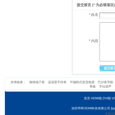
提交留言 (* 为必填项目)
* 姓名
* 内容
友情链接：
接线端子座
温湿度手持表
可编程式直流电源
巴沙鱼导航
单板
手拉葫芦
首页
HDMI线
DVI线
V
深圳早晖HDMI科技有限公司
[
qy
手机访