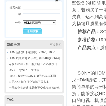
些设备的HDMI
搜索关键
意，若购买了一
字
失真，达不到高
分类
为畅销且质量有
推荐产品：
SO
参考价格:
19
新闻推荐
更多新闻
产品卖点：
质
HDMI适配的【分辨率】720P、1080、
4K，8k到底有那些不同
HDMI线版本号来认识分辨率4K@60hz与
30HZ的区别
电脑几种显卡接口的介绍：VGA线接口、
DVI线接口、HDMI线接口、DP线接口
USB3.1 type-c 三大优点
SONY的HD
usb3.0数据线与USB2.0的比较与不同
尼HDMI线缆
家居布线 如何优化选择不同方案
简简单单的两米
一秒教会将普通液晶电视变成安卓智能电
折，能够接驳HD
视
TAG
口的电视、机顶盒