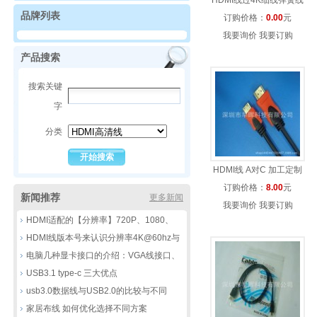
HDMI线过4K细线弹簧线
品牌列表
HDMI2.0版数码相机电视高
订购价格：
0.00
元
我要询价
清线
我要订购
产品搜索
搜索关键
字
分类
HDMI线 A对C 加工定制
订购价格：
8.00
元
新闻推荐
更多新闻
我要询价
我要订购
HDMI适配的【分辨率】720P、1080、
4K，8k到底有那些不同
HDMI线版本号来认识分辨率4K@60hz与
30HZ的区别
电脑几种显卡接口的介绍：VGA线接口、
DVI线接口、HDMI线接口、DP线接口
USB3.1 type-c 三大优点
usb3.0数据线与USB2.0的比较与不同
家居布线 如何优化选择不同方案