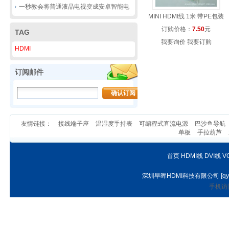
一秒教会将普通液晶电视变成安卓智能电
MINI HDMI线 1米 带PE包装
视
订购价格：
7.50
元
TAG
我要询价
我要订购
HDMI
订阅邮件
友情链接：
接线端子座
温湿度手持表
可编程式直流电源
巴沙鱼导航
单板
手拉葫芦
首页
HDMI线
DVI线
V
深圳早晖HDMI科技有限公司
[
qy
手机访