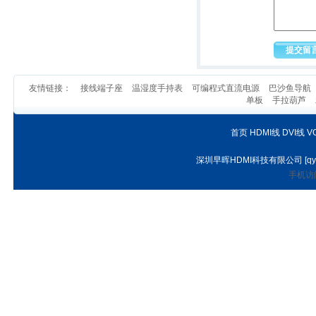
友情链接：
接线端子座
温湿度手持表
可编程式直流电源
巴沙鱼导航
单板
手拉葫芦
首页
HDMI线
DVI线
V
深圳早晖HDMI科技有限公司
[
qy
手机访