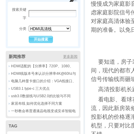
慢慢成为家庭影
搜索关键
虑家庭影院信号
字
对家庭高清体验
分类
期的准备。以免
新闻推荐
更多新闻
要知道，房子
HDMI适配的【分辨率】720P、1080、
间，现代的都市
4K，8k到底有那些不同
HDMI线版本号来认识分辨率4K@60hz与
信号传输线而砸
30HZ的区别
电脑几种显卡接口的介绍：VGA线接口、
高清投影机长
DVI线接口、HDMI线接口、DP线接口
USB3.1 type-c 三大优点
usb3.0数据线与USB2.0的比较与不同
看电影、看球
家居布线 如何优化选择不同方案
流，因此新房装
一秒教会将普通液晶电视变成安卓智能电
投影机的价格逐渐
视
机型，只要对比
TAG