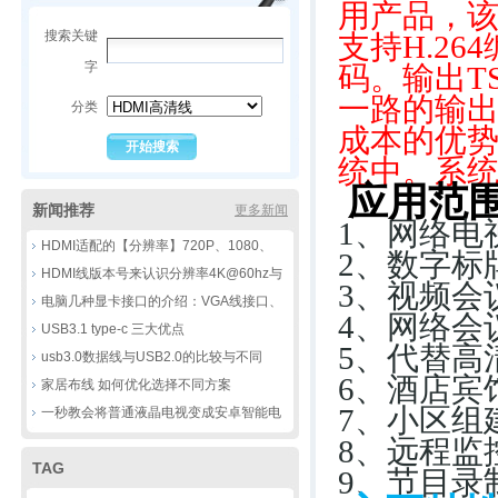
用产品，该
搜索关键
支持H.2
字
码。输出T
一路的输
分类
成本的优
统中。系统
应用范
新闻推荐
更多新闻
1、网络电
HDMI适配的【分辨率】720P、1080、
2、数字标
4K，8k到底有那些不同
HDMI线版本号来认识分辨率4K@60hz与
3、视频会
30HZ的区别
电脑几种显卡接口的介绍：VGA线接口、
4、网络会
DVI线接口、HDMI线接口、DP线接口
USB3.1 type-c 三大优点
5、代替高
usb3.0数据线与USB2.0的比较与不同
6、酒店宾
家居布线 如何优化选择不同方案
7、小区组
一秒教会将普通液晶电视变成安卓智能电
视
8、远程监
TAG
9、节目录