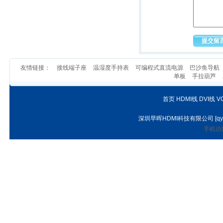
友情链接：
接线端子座
温湿度手持表
可编程式直流电源
巴沙鱼导航
单板
手拉葫芦
首页
HDMI线
DVI线
V
深圳早晖HDMI科技有限公司
[
qy
手机访