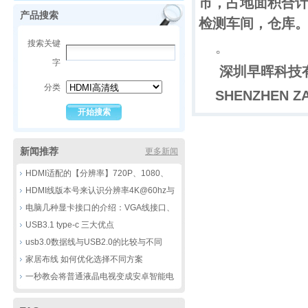
市，占地面积合计
产品搜索
检测车间，仓库
搜索关键
。
字
深圳早晖科技
分类
SHENZHEN ZA
新闻推荐
更多新闻
HDMI适配的【分辨率】720P、1080、
4K，8k到底有那些不同
HDMI线版本号来认识分辨率4K@60hz与
30HZ的区别
电脑几种显卡接口的介绍：VGA线接口、
DVI线接口、HDMI线接口、DP线接口
USB3.1 type-c 三大优点
usb3.0数据线与USB2.0的比较与不同
家居布线 如何优化选择不同方案
一秒教会将普通液晶电视变成安卓智能电
视